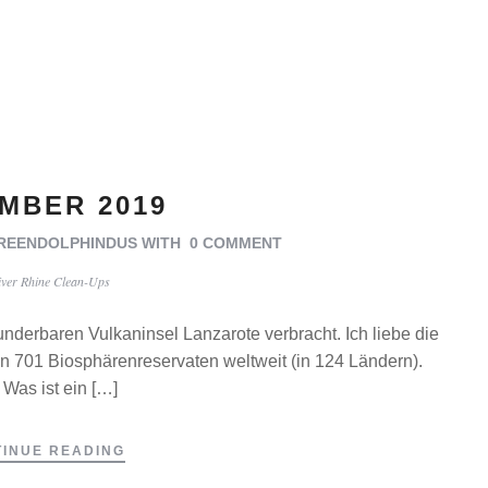
MBER 2019
REENDOLPHINDUS
WITH
0 COMMENT
iver Rhine Clean-Ups
derbaren Vulkaninsel Lanzarote verbracht. Ich liebe die
on 701 Biosphärenreservaten weltweit (in 124 Ländern).
 Was ist ein […]
INUE READING